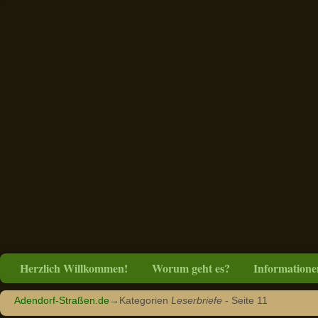
Herzlich Willkommen!
Worum geht es?
Informatione
Adendorf-Straßen.de
→Kategorien
Leserbriefe
- Seite 11