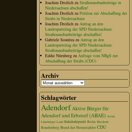
Joachim Dreilich
zu
Straßenausbaubeiträge in
Niedersachsen abschaffen!
Joachim Dreilich
zu
Petition zur Abschaffung der
Strabs in Niedersachsen
Joachim Dreilich
zu
Antrag an den
Landesparteitag der SPD Niedersachsen:
Straßenausbaubeiträge abschaffen!
Gabriele Sosnitza
zu
Antrag an den
Landesparteitag der SPD Niedersachsen:
Straßenausbaubeiträge abschaffen!
Eddie Nürnberg
zu
Anfrage vom NBgS zur
Abschaffung der Strabs (CDU)
Archiv
Schlagwörter
Adendorf
Aktive Bürger für
Adendorf und Erbstorf (ABAE)
Arena
Bahnhaltepunkt
Berlin
Lüneburger Land
Bleckede
CDU
Bund der Steuerzahler
Brandenburg