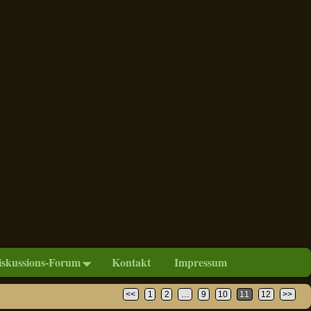
iskussions-Forum
Kontakt
Impressum
<<
1
2
…
9
10
11
12
>>