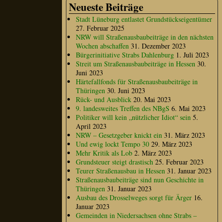
Neueste Beiträge
Stadt Lüneburg entlastet Grundstückseigentümer
27. Februar 2025
NRW will Straßenausbaubeiträge in den nächsten
Wochen abschaffen
31. Dezember 2023
Bürgerinitiative Strabs Dahlenburg
1. Juli 2023
Streit um Straßenausbaubeiträge in Hessen
30.
Juni 2023
Härtefallfonds für Straßenausbaubeiträge in
Thüringen
30. Juni 2023
Rück- und Ausblick
20. Mai 2023
9. landesweites Treffen des NBgS
6. Mai 2023
Politiker will kein „nützlicher Idiot“ sein
5.
April 2023
NRW – Gesetzgeber knickt ein
31. März 2023
Und ewig lockt Tempo 30
29. März 2023
Mehr Kritik als Lob
2. März 2023
Grundsteuer steigt drastisch
25. Februar 2023
Teurer Straßenausbau in Hessen
31. Januar 2023
Straßenausbaubeiträge sind nun Geschichte in
Thüringen
31. Januar 2023
Ausbau des Drosselweges sorgt für Ärger
16.
Januar 2023
Gemeinden in Niedersachsen ohne Strabs –