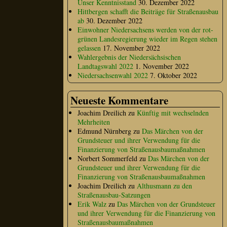
Unser Kenntnisstand
30. Dezember 2022
Hittbergen schafft die Beiträge für Straßenausbau
ab
30. Dezember 2022
Einwohner Niedersachsens werden von der rot-
grünen Landesregierung wieder im Regen stehen
gelassen
17. November 2022
Wahlergebnis der Niedersächsischen
Landtagswahl 2022
1. November 2022
Niedersachsenwahl 2022
7. Oktober 2022
Neueste Kommentare
Joachim Dreilich
zu
Künftig mit wechselnden
Mehrheiten
Edmund Nürnberg
zu
Das Märchen von der
Grundsteuer und ihrer Verwendung für die
Finanzierung von Straßenausbaumaßnahmen
Norbert Sommerfeld
zu
Das Märchen von der
Grundsteuer und ihrer Verwendung für die
Finanzierung von Straßenausbaumaßnahmen
Joachim Dreilich
zu
Althusmann zu den
Straßenausbau-Satzungen
Erik Walz
zu
Das Märchen von der Grundsteuer
und ihrer Verwendung für die Finanzierung von
Straßenausbaumaßnahmen