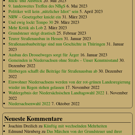
Rück- und Ausblick
20. Mai 2023
9. landesweites Treffen des NBgS
6. Mai 2023
Politiker will kein „nützlicher Idiot“ sein
5. April 2023
NRW – Gesetzgeber knickt ein
31. März 2023
Und ewig lockt Tempo 30
29. März 2023
Mehr Kritik als Lob
2. März 2023
Grundsteuer steigt drastisch
25. Februar 2023
Teurer Straßenausbau in Hessen
31. Januar 2023
Straßenausbaubeiträge sind nun Geschichte in Thüringen
31. Januar
2023
Ausbau des Drosselweges sorgt für Ärger
16. Januar 2023
Gemeinden in Niedersachsen ohne Strabs – Unser Kenntnisstand
30.
Dezember 2022
Hittbergen schafft die Beiträge für Straßenausbau ab
30. Dezember
2022
Einwohner Niedersachsens werden von der rot-grünen Landesregierung
wieder im Regen stehen gelassen
17. November 2022
Wahlergebnis der Niedersächsischen Landtagswahl 2022
1. November
2022
Niedersachsenwahl 2022
7. Oktober 2022
Neueste Kommentare
Joachim Dreilich
zu
Künftig mit wechselnden Mehrheiten
Edmund Nürnberg
zu
Das Märchen von der Grundsteuer und ihrer