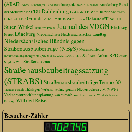
(ABAE)
Bund
Bahnhaltepunkt
Berlin
Brandenburg
Arena Lüneburger Land
Bleckede
Dahlenburg
CDU
der Steuerzahler
Dr. Wolf Dietrich Sachweh
Dorfstraße
Grundsteuer
Im
Hannover
Hohnstorf/Elbe
Erbstorf
FDP
Hessen
Journal des VDGN
Suren Winkel
Kirchweg
Initiative Pro 30
Lüneburg
Niedersächsischer Landtag
Niedersachsen
Kreisel
Niedersächsisches Bündnis gegen
Straßenausbaubeiträge (NBgS)
Niedersächsisches
SPD
Sachsen-Anhalt
Stade
Kommunalabgabengesetz (NKAG)
Nordrhein-Westfalen
Straßenausbau
Stephan Weil
Straßenausbaubeitragssatzung
(STRABS)
Straßenausbaubeiträge
Tempo 30
Thüringen
Verband Wohneigentum Niedersachsen e.V. (VWN)
Thomas Maack
Verkehrsentwicklungsplanung
von Mirbach
Wendisch Evern
Wiederkehrende
Wilfried Reiser
Beiträge
Besucher-Zähler