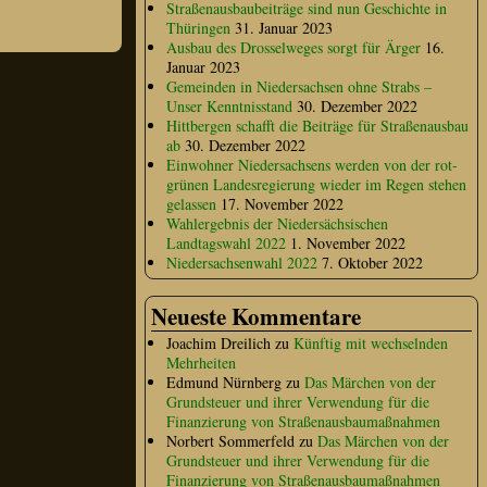
Straßenausbaubeiträge sind nun Geschichte in
Thüringen
31. Januar 2023
Ausbau des Drosselweges sorgt für Ärger
16.
Januar 2023
Gemeinden in Niedersachsen ohne Strabs –
Unser Kenntnisstand
30. Dezember 2022
Hittbergen schafft die Beiträge für Straßenausbau
ab
30. Dezember 2022
Einwohner Niedersachsens werden von der rot-
grünen Landesregierung wieder im Regen stehen
gelassen
17. November 2022
Wahlergebnis der Niedersächsischen
Landtagswahl 2022
1. November 2022
Niedersachsenwahl 2022
7. Oktober 2022
Neueste Kommentare
Joachim Dreilich
zu
Künftig mit wechselnden
Mehrheiten
Edmund Nürnberg
zu
Das Märchen von der
Grundsteuer und ihrer Verwendung für die
Finanzierung von Straßenausbaumaßnahmen
Norbert Sommerfeld
zu
Das Märchen von der
Grundsteuer und ihrer Verwendung für die
Finanzierung von Straßenausbaumaßnahmen