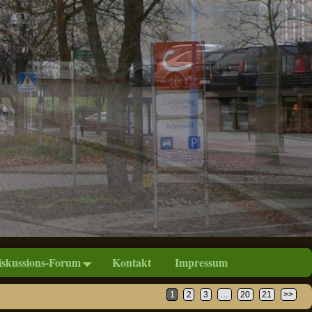
iskussions-Forum
Kontakt
Impressum
1
2
3
…
20
21
>>