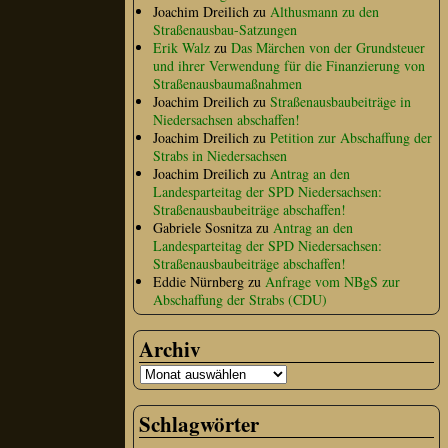
Joachim Dreilich
zu
Althusmann zu den
Straßenausbau-Satzungen
Erik Walz
zu
Das Märchen von der Grundsteuer
und ihrer Verwendung für die Finanzierung von
Straßenausbaumaßnahmen
Joachim Dreilich
zu
Straßenausbaubeiträge in
Niedersachsen abschaffen!
Joachim Dreilich
zu
Petition zur Abschaffung der
Strabs in Niedersachsen
Joachim Dreilich
zu
Antrag an den
Landesparteitag der SPD Niedersachsen:
Straßenausbaubeiträge abschaffen!
Gabriele Sosnitza
zu
Antrag an den
Landesparteitag der SPD Niedersachsen:
Straßenausbaubeiträge abschaffen!
Eddie Nürnberg
zu
Anfrage vom NBgS zur
Abschaffung der Strabs (CDU)
Archiv
Schlagwörter