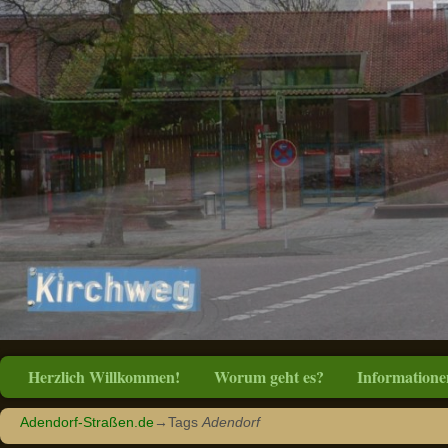
Herzlich Willkommen!
Worum geht es?
Informatione
Adendorf-Straßen.de
→Tags
Adendorf