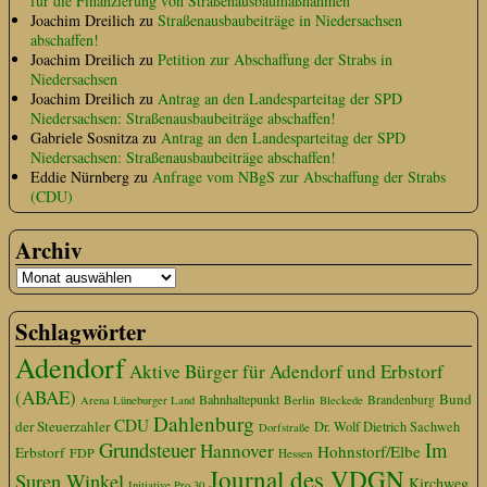
für die Finanzierung von Straßenausbaumaßnahmen
Joachim Dreilich
zu
Straßenausbaubeiträge in Niedersachsen
abschaffen!
Joachim Dreilich
zu
Petition zur Abschaffung der Strabs in
Niedersachsen
Joachim Dreilich
zu
Antrag an den Landesparteitag der SPD
Niedersachsen: Straßenausbaubeiträge abschaffen!
Gabriele Sosnitza
zu
Antrag an den Landesparteitag der SPD
Niedersachsen: Straßenausbaubeiträge abschaffen!
Eddie Nürnberg
zu
Anfrage vom NBgS zur Abschaffung der Strabs
(CDU)
Archiv
Schlagwörter
Adendorf
Aktive Bürger für Adendorf und Erbstorf
(ABAE)
Bund
Bahnhaltepunkt
Berlin
Brandenburg
Arena Lüneburger Land
Bleckede
Dahlenburg
CDU
der Steuerzahler
Dr. Wolf Dietrich Sachweh
Dorfstraße
Grundsteuer
Im
Hannover
Hohnstorf/Elbe
Erbstorf
FDP
Hessen
Journal des VDGN
Suren Winkel
Kirchweg
Initiative Pro 30