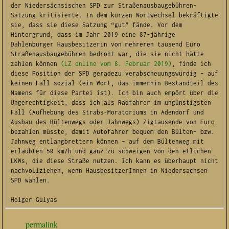
der Niedersächsischen SPD zur Straßenausbaugebühren-
Satzung kritisierte. In dem kurzen Wortwechsel bekräftigte 
sie, dass sie diese Satzung “gut” fände. Vor dem 
Hintergrund, dass im Jahr 2019 eine 87-jährige 
Dahlenburger Hausbesitzerin von mehreren tausend Euro 
Straßenausbaugebühren bedroht war, die sie nicht hätte 
zahlen können 
(LZ online vom 8. Februar 2019)
, finde ich 
diese Position der SPD geradezu verabscheuungswürdig – auf 
keinen Fall sozial (ein Wort, das immerhin Bestandteil des 
Namens für diese Partei ist). Ich bin auch empört über die 
Ungerechtigkeit, dass ich als Radfahrer im ungünstigsten 
Fall (Aufhebung des Strabs-Moratoriums in Adendorf und 
Ausbau des Bültenwegs oder Jahnwegs) Zigtausende von Euro 
bezahlen müsste, damit Autofahrer bequem den Bülten- bzw. 
Jahnweg entlangbrettern können – auf dem Bültenweg mit 
erlaubten 50 km/h und ganz zu schweigen von den etlichen 
LKWs, die diese Straße nutzen. Ich kann es überhaupt nicht 
nachvollziehen, wenn HausbesitzerInnen in Niedersachsen 
SPD wählen.

Holger Gulyas
permalink