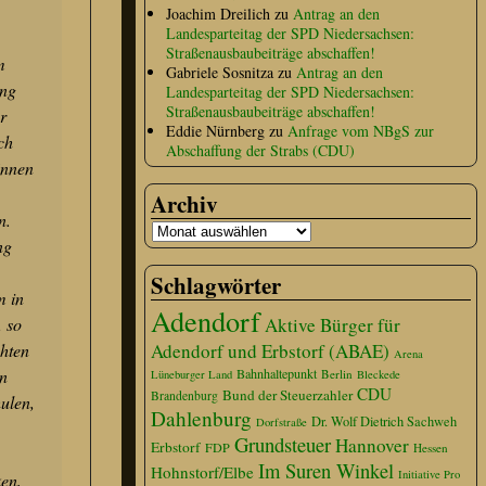
Joachim Dreilich
zu
Antrag an den
Landesparteitag der SPD Niedersachsen:
Straßenausbaubeiträge abschaffen!
m
Gabriele Sosnitza
zu
Antrag an den
ung
Landesparteitag der SPD Niedersachsen:
Straßenausbaubeiträge abschaffen!
r
Eddie Nürnberg
zu
Anfrage vom NBgS zur
ch
Abschaffung der Strabs (CDU)
önnen
Archiv
n.
ng
Schlagwörter
m in
Adendorf
, so
Aktive Bürger für
chten
Adendorf und Erbstorf (ABAE)
Arena
en
Bahnhaltepunkt
Berlin
Lüneburger Land
Bleckede
CDU
Bund der Steuerzahler
Brandenburg
ulen,
Dahlenburg
Dr. Wolf Dietrich Sachweh
Dorfstraße
Grundsteuer
Hannover
Erbstorf
FDP
Hessen
Im Suren Winkel
Hohnstorf/Elbe
Initiative Pro
en,