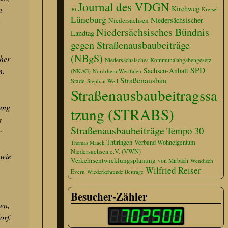
Journal des VDGN
Kirchweg
n
Kreisel
30
Lüneburg
Niedersächsischer
Niedersachsen
n
Niedersächsisches Bündnis
Landtag
gegen Straßenausbaubeiträge
(NBgS)
cher
Niedersächsisches Kommunalabgabengesetz
n.
SPD
Sachsen-Anhalt
(NKAG)
Nordrhein-Westfalen
Straßenausbau
Stade
Stephan Weil
Straßenausbaubeitragssa
fung
tzung (STRABS)
s
Straßenausbaubeiträge
Tempo 30
r
Thüringen
Verband Wohneigentum
Thomas Maack
Niedersachsen e.V. (VWN)
owie
Verkehrsentwicklungsplanung
von Mirbach
Wendisch
Wilfried Reiser
Evern
Wiederkehrende Beiträge
Besucher-Zähler
en,
orf,