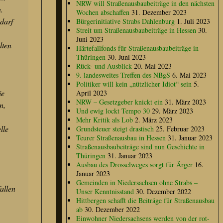
NRW will Straßenausbaubeiträge in den nächsten
n.
Wochen abschaffen
31. Dezember 2023
 darf
Bürgerinitiative Strabs Dahlenburg
1. Juli 2023
Streit um Straßenausbaubeiträge in Hessen
30.
Juni 2023
lten
Härtefallfonds für Straßenausbaubeiträge in
Thüringen
30. Juni 2023
Rück- und Ausblick
20. Mai 2023
9. landesweites Treffen des NBgS
6. Mai 2023
Politiker will kein „nützlicher Idiot“ sein
5.
ie
April 2023
NRW – Gesetzgeber knickt ein
31. März 2023
n,
Und ewig lockt Tempo 30
29. März 2023
Mehr Kritik als Lob
2. März 2023
lle
Grundsteuer steigt drastisch
25. Februar 2023
Teurer Straßenausbau in Hessen
31. Januar 2023
Straßenausbaubeiträge sind nun Geschichte in
Thüringen
31. Januar 2023
Ausbau des Drosselweges sorgt für Ärger
16.
Januar 2023
Gemeinden in Niedersachsen ohne Strabs –
allen
Unser Kenntnisstand
30. Dezember 2022
Hittbergen schafft die Beiträge für Straßenausbau
ab
30. Dezember 2022
Einwohner Niedersachsens werden von der rot-