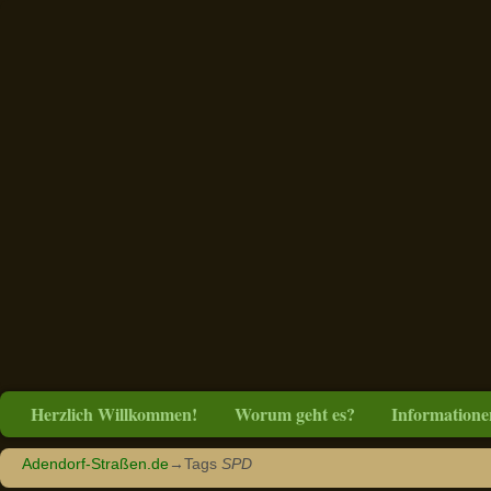
Herzlich Willkommen!
Worum geht es?
Informatione
Adendorf-Straßen.de
→Tags
SPD