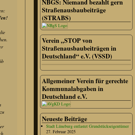
NBGS: Niemand bezahlt gern
Straßenausbaubeiträge
en:
(STRABS)
fen!
die
Verein „STOP von
hen.
er
Straßenausbaubeiträgen in
Deutschland“ e.V. (VSSD)
6b
Allgemeiner Verein für gerechte
Kommunalabgaben in
Deutschland e.V.
n
 zu
Neueste Beiträge
er
Stadt Lüneburg entlastet Grundstückseigentümer
27. Februar 2025
ch