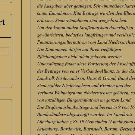
die Ausgaben aber gestiegen. Schwimmbäder hatte
kaum Einnahmen, Kita Beiträge wurden den Elter
rt
erlassen, Steuereinnahmen sind weggebrochen.
Um den kommunalen Straßenausbau dauerhaft zu
gewährleisten, bedarf es langfristiger und verlässli
Finanzierungsalternativen vom Land Niedersachse
Die Kommunen dürfen mit ihren vielfältigen
Pflichtaufgaben nicht allein gelassen werden.
Unterstützung findet diese Forderung der Abschaf
der Beiträge von einer Verbände-Allianz, zu der da
Landvolk Niedersachsen, Haus & Grund, Bund de
Steuerzahler Niedersachsen und Bremen und der
Verband Wohneigentum Niedersachsen gehören, s
von unzähligen Bürgerinitiativen im ganzen Land.
Die Straßenausbaubeiträge sind bereits in 9 von 16
Bundesländern abgeschafft worden. Im Landkreis
Lüneburg haben z.Zt. 19 Gemeinden (Amelinghaus
Artlenburg, Bardowick, Barnstedt, Barum, Betzend