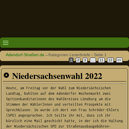
Adendorf-Straßen.de
→Kategorien
Leserbriefe
- Seite 1
1
2
3
…
11
12
>>
Niedersachsenwahl 2022
Heute, am Freitag vor der Wahl zum Niedersächsischen 
Landtag, buhlten auf dem Adendorfer Wochenmarkt zwei 
Spitzenkanditatinnen des Wahlkreises Lüneburg um die 
Stimmen der WählerInnen und verteilten Prospekte mit 
Sprechblasen. So wurde ich dort von Frau Schröder-Ehlers 
(SPD) angesprochen. Ich teilte ihr mit, dass ich ihr 
kürzlich eine Mail geschickt hatte, in der ich die Haltung 
der Niedersächsischen SPD zur Straßenausbaugebühren-