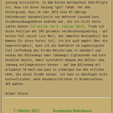
Satzung kritisierte. In dem kurzen Wortwechsel bekräftigte 
sie, dass sie diese Satzung “gut” fände. Vor dem 
Hintergrund, dass im Jahr 2019 eine 87-jährige 
Dahlenburger Hausbesitzerin von mehreren tausend Euro 
Straßenausbaugebühren bedroht war, die sie nicht hätte 
zahlen können 
(LZ online vom 8. Februar 2019)
, finde ich 
diese Position der SPD geradezu verabscheuungswürdig – auf 
keinen Fall sozial (ein Wort, das immerhin Bestandteil des 
Namens für diese Partei ist). Ich bin auch empört über die 
Ungerechtigkeit, dass ich als Radfahrer im ungünstigsten 
Fall (Aufhebung des Strabs-Moratoriums in Adendorf und 
Ausbau des Bültenwegs oder Jahnwegs) Zigtausende von Euro 
bezahlen müsste, damit Autofahrer bequem den Bülten- bzw. 
Jahnweg entlangbrettern können – auf dem Bültenweg mit 
erlaubten 50 km/h und ganz zu schweigen von den etlichen 
LKWs, die diese Straße nutzen. Ich kann es überhaupt nicht 
nachvollziehen, wenn HausbesitzerInnen in Niedersachsen 
SPD wählen.

Holger Gulyas
7. Oktober 2022
Kommentar hinterlassen