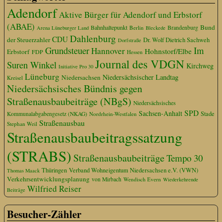
Adendorf
Aktive Bürger für Adendorf und Erbstorf
(ABAE)
Bund
Bahnhaltepunkt
Berlin
Brandenburg
Arena Lüneburger Land
Bleckede
Dahlenburg
CDU
der Steuerzahler
Dr. Wolf Dietrich Sachweh
Dorfstraße
Grundsteuer
Im
Hannover
Hohnstorf/Elbe
Erbstorf
FDP
Hessen
Journal des VDGN
Suren Winkel
Kirchweg
Initiative Pro 30
Lüneburg
Niedersächsischer Landtag
Niedersachsen
Kreisel
Niedersächsisches Bündnis gegen
Straßenausbaubeiträge (NBgS)
Niedersächsisches
SPD
Sachsen-Anhalt
Stade
Kommunalabgabengesetz (NKAG)
Nordrhein-Westfalen
Straßenausbau
Stephan Weil
Straßenausbaubeitragssatzung
(STRABS)
Straßenausbaubeiträge
Tempo 30
Thüringen
Verband Wohneigentum Niedersachsen e.V. (VWN)
Thomas Maack
Verkehrsentwicklungsplanung
von Mirbach
Wendisch Evern
Wiederkehrende
Wilfried Reiser
Beiträge
Besucher-Zähler