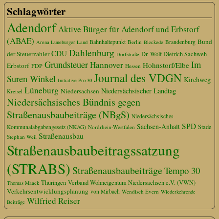
Schlagwörter
Adendorf
Aktive Bürger für Adendorf und Erbstorf
(ABAE)
Bund
Bahnhaltepunkt
Berlin
Brandenburg
Arena Lüneburger Land
Bleckede
Dahlenburg
CDU
der Steuerzahler
Dr. Wolf Dietrich Sachweh
Dorfstraße
Grundsteuer
Im
Hannover
Hohnstorf/Elbe
Erbstorf
FDP
Hessen
Journal des VDGN
Suren Winkel
Kirchweg
Initiative Pro 30
Lüneburg
Niedersächsischer Landtag
Niedersachsen
Kreisel
Niedersächsisches Bündnis gegen
Straßenausbaubeiträge (NBgS)
Niedersächsisches
SPD
Sachsen-Anhalt
Stade
Kommunalabgabengesetz (NKAG)
Nordrhein-Westfalen
Straßenausbau
Stephan Weil
Straßenausbaubeitragssatzung
(STRABS)
Straßenausbaubeiträge
Tempo 30
Thüringen
Verband Wohneigentum Niedersachsen e.V. (VWN)
Thomas Maack
Verkehrsentwicklungsplanung
von Mirbach
Wendisch Evern
Wiederkehrende
Wilfried Reiser
Beiträge