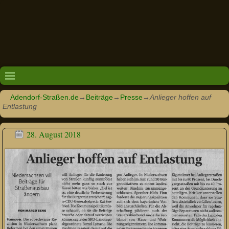
Adendorf-Straßen.de
→
Beiträge
→
Presse
→
Anlieger hoffen auf
Entlastung
28. August 2018