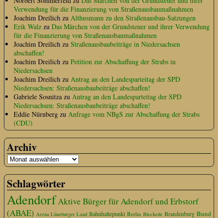
Norbert Sommerfeld
zu
Das Märchen von der Grundsteuer und ihrer
Verwendung für die Finanzierung von Straßenausbaumaßnahmen
Joachim Dreilich
zu
Althusmann zu den Straßenausbau-Satzungen
Erik Walz
zu
Das Märchen von der Grundsteuer und ihrer Verwendung
für die Finanzierung von Straßenausbaumaßnahmen
Joachim Dreilich
zu
Straßenausbaubeiträge in Niedersachsen
abschaffen!
Joachim Dreilich
zu
Petition zur Abschaffung der Strabs in
Niedersachsen
Joachim Dreilich
zu
Antrag an den Landesparteitag der SPD
Niedersachsen: Straßenausbaubeiträge abschaffen!
Gabriele Sosnitza
zu
Antrag an den Landesparteitag der SPD
Niedersachsen: Straßenausbaubeiträge abschaffen!
Eddie Nürnberg
zu
Anfrage vom NBgS zur Abschaffung der Strabs
(CDU)
Archiv
Schlagwörter
Adendorf
Aktive Bürger für Adendorf und Erbstorf
(ABAE)
Bund
Bahnhaltepunkt
Berlin
Brandenburg
Arena Lüneburger Land
Bleckede