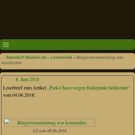
Adendorf-Straßen.de
→
Leserbriefe
→
Bürgerversammlung war
konstruktiv
8. Juni 2018
Leserbrief zum Artikel
„Park-Chaos wegen Haltepunkt befürchtet“
vom 04.06.2018:
LZ vom 08.06.2018