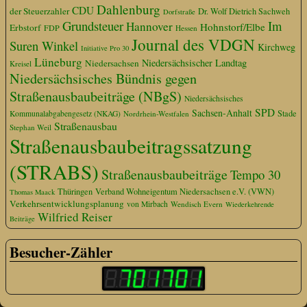
Dahlenburg
CDU
der Steuerzahler
Dr. Wolf Dietrich Sachweh
Dorfstraße
Grundsteuer
Im
Hannover
Hohnstorf/Elbe
Erbstorf
FDP
Hessen
Journal des VDGN
Suren Winkel
Kirchweg
Initiative Pro 30
Lüneburg
Niedersächsischer Landtag
Niedersachsen
Kreisel
Niedersächsisches Bündnis gegen
Straßenausbaubeiträge (NBgS)
Niedersächsisches
SPD
Sachsen-Anhalt
Stade
Kommunalabgabengesetz (NKAG)
Nordrhein-Westfalen
Straßenausbau
Stephan Weil
Straßenausbaubeitragssatzung
(STRABS)
Straßenausbaubeiträge
Tempo 30
Thüringen
Verband Wohneigentum Niedersachsen e.V. (VWN)
Thomas Maack
Verkehrsentwicklungsplanung
von Mirbach
Wendisch Evern
Wiederkehrende
Wilfried Reiser
Beiträge
Besucher-Zähler