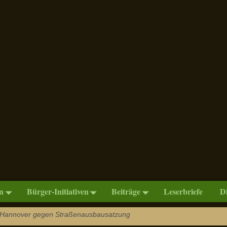
n
Bürger-Initiativen
Beiträge
Leserbriefe
D
 Hannover gegen Straßenausbausatzung