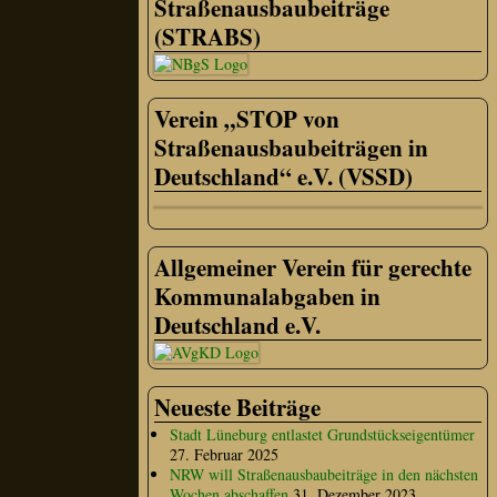
Straßenausbaubeiträge
(STRABS)
Verein „STOP von
Straßenausbaubeiträgen in
Deutschland“ e.V. (VSSD)
Allgemeiner Verein für gerechte
Kommunalabgaben in
Deutschland e.V.
Neueste Beiträge
Stadt Lüneburg entlastet Grundstückseigentümer
27. Februar 2025
NRW will Straßenausbaubeiträge in den nächsten
Wochen abschaffen
31. Dezember 2023