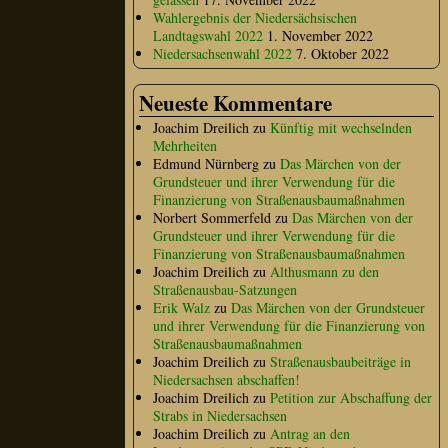
Wahlergebnis der Niedersächsischen
Landtagswahl 2022
1. November 2022
Niedersachsenwahl 2022
7. Oktober 2022
Neueste Kommentare
Joachim Dreilich
zu
Künftig mit wechselnden
Mehrheiten
Edmund Nürnberg
zu
Das Märchen von der
Grundsteuer und ihrer Verwendung für die
Finanzierung von Straßenausbaumaßnahmen
Norbert Sommerfeld
zu
Das Märchen von der
Grundsteuer und ihrer Verwendung für die
Finanzierung von Straßenausbaumaßnahmen
Joachim Dreilich
zu
Althusmann zu den
Straßenausbau-Satzungen
Erik Walz
zu
Das Märchen von der Grundsteuer
und ihrer Verwendung für die Finanzierung von
Straßenausbaumaßnahmen
Joachim Dreilich
zu
Straßenausbaubeiträge in
Niedersachsen abschaffen!
Joachim Dreilich
zu
Petition zur Abschaffung der
Strabs in Niedersachsen
Joachim Dreilich
zu
Antrag an den