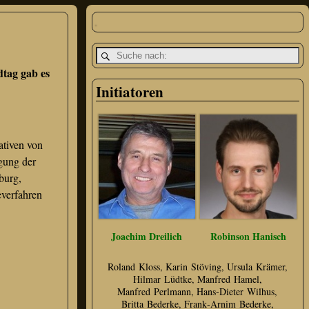
dtag gab es
Initiatoren
ativen von
gung der
burg,
everfahren
Joachim Dreilich
Robinson Hanisch
Roland Kloss, Karin Stöving, Ursula Krämer,
Hilmar Lüdtke, Manfred Hamel,
Manfred Perlmann, Hans‑Dieter Wilhus,
Britta Bederke, Frank‑Arnim Bederke,