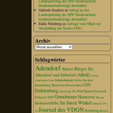
Landesparteitag der SPD Niedersachsen:
Straßenausbaubeiträge abschaffen!
Gabriele Sosnitza
zu
Antrag an den
Landesparteitag der SPD Niedersachsen:
Straßenausbaubeiträge abschaffen!
Eddie Nürnberg
zu
Anfrage vom NBgS zur
Abschaffung der Strabs (CDU)
Archiv
Schlagwörter
Adendorf
Aktive Bürger für
Adendorf und Erbstorf (ABAE)
Arena
Bahnhaltepunkt
Berlin
Lüneburger Land
Bleckede
CDU
Bund der Steuerzahler
Brandenburg
Dahlenburg
Dr. Wolf Dietrich Sachweh
Dorfstraße
Grundsteuer
Hannover
Erbstorf
FDP
Hessen
Im Suren Winkel
Hohnstorf/Elbe
Initiative Pro
Journal des VDGN
Kirchweg
Kreisel
30