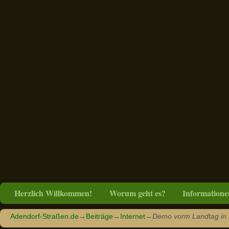
Herzlich Willkommen!
Worum geht es?
Informatione
Adendorf-Straßen.de
→
Beiträge
→
Internet
→
Demo vorm Landtag in