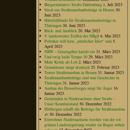
Bürgerinitiative Strabs Dahlenburg
1. Juli 2023
Streit um Straßenausbaubeiträge in Hessen
30.
Juni 2023
Härtefallfonds für Straßenausbaubeiträge in
Thüringen
30. Juni 2023
Rück- und Ausblick
20. Mai 2023
9. landesweites Treffen des NBgS
6. Mai 2023
Politiker will kein „nützlicher Idiot“ sein
5.
April 2023
NRW – Gesetzgeber knickt ein
31. März 2023
Und ewig lockt Tempo 30
29. März 2023
Mehr Kritik als Lob
2. März 2023
Grundsteuer steigt drastisch
25. Februar 2023
Teurer Straßenausbau in Hessen
31. Januar 2023
Straßenausbaubeiträge sind nun Geschichte in
Thüringen
31. Januar 2023
Ausbau des Drosselweges sorgt für Ärger
16.
Januar 2023
Gemeinden in Niedersachsen ohne Strabs –
Unser Kenntnisstand
30. Dezember 2022
Hittbergen schafft die Beiträge für Straßenausbau
ab
30. Dezember 2022
Einwohner Niedersachsens werden von der rot-
grünen Landesregierung wieder im Regen stehen
gelassen
17. November 2022