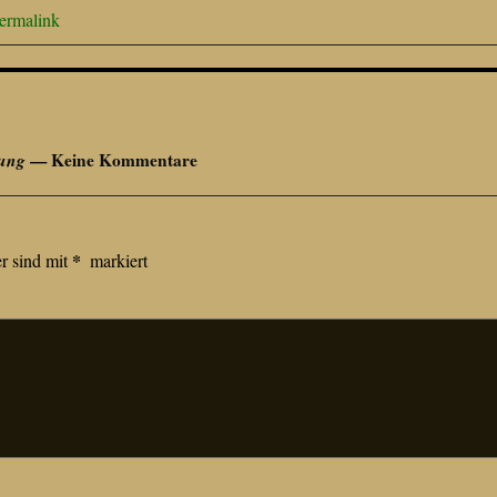
ermalink
zung
— Keine Kommentare
*
er sind mit
markiert