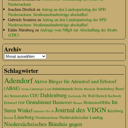
Niedersachsen
Joachim Dreilich
zu
Antrag an den Landesparteitag der SPD
Niedersachsen: Straßenausbaubeiträge abschaffen!
Gabriele Sosnitza
zu
Antrag an den Landesparteitag der SPD
Niedersachsen: Straßenausbaubeiträge abschaffen!
Eddie Nürnberg
zu
Anfrage vom NBgS zur Abschaffung der Strabs
(CDU)
Archiv
Schlagwörter
Adendorf
Aktive Bürger für Adendorf und Erbstorf
(ABAE)
Bund
Bahnhaltepunkt
Berlin
Brandenburg
Arena Lüneburger Land
Bleckede
Dahlenburg
CDU
der Steuerzahler
Dr. Wolf Dietrich Sachweh
Dorfstraße
Grundsteuer
Im
Hannover
Hohnstorf/Elbe
Erbstorf
FDP
Hessen
Journal des VDGN
Suren Winkel
Kirchweg
Initiative Pro 30
Lüneburg
Niedersächsischer Landtag
Niedersachsen
Kreisel
Niedersächsisches Bündnis gegen