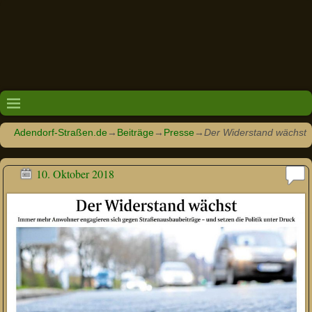
Adendorf-Straßen.de
→
Beiträge
→
Presse
→
Der Widerstand wächst
10. Oktober 2018