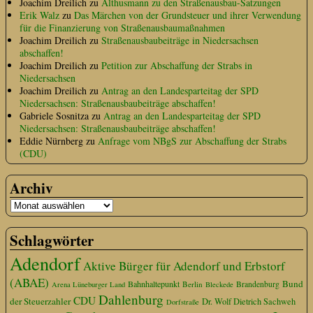
Joachim Dreilich
zu
Althusmann zu den Straßenausbau-Satzungen
Erik Walz
zu
Das Märchen von der Grundsteuer und ihrer Verwendung
für die Finanzierung von Straßenausbaumaßnahmen
Joachim Dreilich
zu
Straßenausbaubeiträge in Niedersachsen
abschaffen!
Joachim Dreilich
zu
Petition zur Abschaffung der Strabs in
Niedersachsen
Joachim Dreilich
zu
Antrag an den Landesparteitag der SPD
Niedersachsen: Straßenausbaubeiträge abschaffen!
Gabriele Sosnitza
zu
Antrag an den Landesparteitag der SPD
Niedersachsen: Straßenausbaubeiträge abschaffen!
Eddie Nürnberg
zu
Anfrage vom NBgS zur Abschaffung der Strabs
(CDU)
Archiv
Schlagwörter
Adendorf
Aktive Bürger für Adendorf und Erbstorf
(ABAE)
Bund
Bahnhaltepunkt
Berlin
Brandenburg
Arena Lüneburger Land
Bleckede
Dahlenburg
CDU
der Steuerzahler
Dr. Wolf Dietrich Sachweh
Dorfstraße