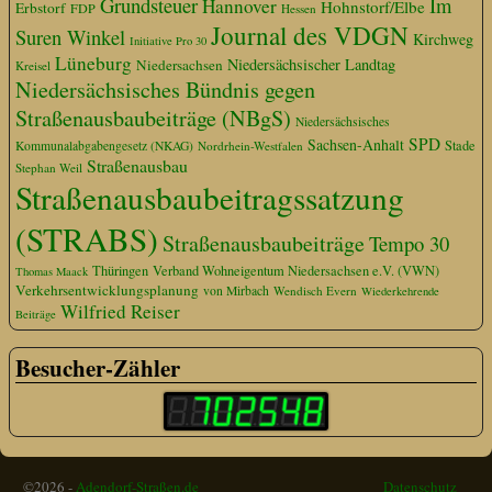
Grundsteuer
Im
Hannover
Hohnstorf/Elbe
Erbstorf
FDP
Hessen
Journal des VDGN
Suren Winkel
Kirchweg
Initiative Pro 30
Lüneburg
Niedersächsischer Landtag
Niedersachsen
Kreisel
Niedersächsisches Bündnis gegen
Straßenausbaubeiträge (NBgS)
Niedersächsisches
SPD
Sachsen-Anhalt
Stade
Kommunalabgabengesetz (NKAG)
Nordrhein-Westfalen
Straßenausbau
Stephan Weil
Straßenausbaubeitragssatzung
(STRABS)
Straßenausbaubeiträge
Tempo 30
Thüringen
Verband Wohneigentum Niedersachsen e.V. (VWN)
Thomas Maack
Verkehrsentwicklungsplanung
von Mirbach
Wendisch Evern
Wiederkehrende
Wilfried Reiser
Beiträge
Besucher-Zähler
©2026 -
Adendorf-Straßen.de
Datenschutz