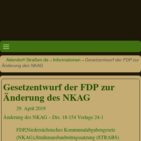
Adendorf-Straßen.de
→
Informationen
→
Gesetzentwurf der FDP zur
Änderung des NKAG
Gesetzentwurf der FDP zur
Änderung des NKAG
29. April 2019
Änderung des NKAG – Drs. 18-154 Vorlage 24-1
FDP
,
Niedersächsisches Kommunalabgabengesetz
(NKAG)
,
Straßenausbaubeitragssatzung (STRABS)