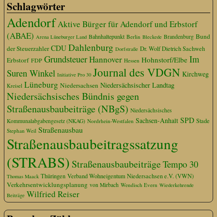
Schlagwörter
Adendorf
Aktive Bürger für Adendorf und Erbstorf
(ABAE)
Bund
Bahnhaltepunkt
Berlin
Brandenburg
Arena Lüneburger Land
Bleckede
Dahlenburg
CDU
der Steuerzahler
Dr. Wolf Dietrich Sachweh
Dorfstraße
Grundsteuer
Im
Hannover
Hohnstorf/Elbe
Erbstorf
FDP
Hessen
Journal des VDGN
Suren Winkel
Kirchweg
Initiative Pro 30
Lüneburg
Niedersächsischer Landtag
Niedersachsen
Kreisel
Niedersächsisches Bündnis gegen
Straßenausbaubeiträge (NBgS)
Niedersächsisches
SPD
Sachsen-Anhalt
Stade
Kommunalabgabengesetz (NKAG)
Nordrhein-Westfalen
Straßenausbau
Stephan Weil
Straßenausbaubeitragssatzung
(STRABS)
Straßenausbaubeiträge
Tempo 30
Thüringen
Verband Wohneigentum Niedersachsen e.V. (VWN)
Thomas Maack
Verkehrsentwicklungsplanung
von Mirbach
Wendisch Evern
Wiederkehrende
Wilfried Reiser
Beiträge