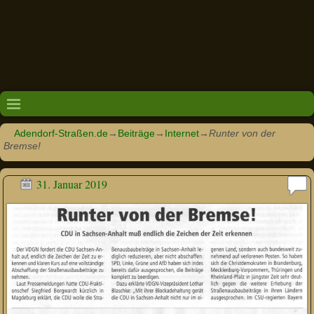
Adendorf-Straßen.de
→
Beiträge
→
Internet
→
Runter von der
Bremse!
31. Januar 2019