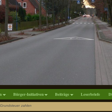
n
Bürger-Initiativen
Beiträge
Leserbriefe
D
r Grundsteuer zahlen