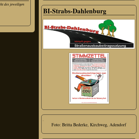
t des jeweiligen
BI-Strabs-Dahlenburg
Foto: Britta Bederke, Kirchweg, Adendorf