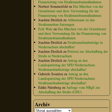
Finanzierung von Straßenausbaumaßnahmen
Norbert Sommerfeld
zu
Das Märchen von der
Grundsteuer und ihrer Verwendung für die
Finanzierung von Straßenausbaumaßnahmen
Joachim Dreilich
zu
Althusmann zu den
Straßenausbau-Satzungen
Erik Walz
zu
Das Märchen von der Grundsteuer
und ihrer Verwendung für die Finanzierung von
Straßenausbaumaßnahmen
Joachim Dreilich
zu
Straßenausbaubeiträge in
Niedersachsen abschaffen!
Joachim Dreilich
zu
Petition zur Abschaffung der
Strabs in Niedersachsen
Joachim Dreilich
zu
Antrag an den
Landesparteitag der SPD Niedersachsen:
Straßenausbaubeiträge abschaffen!
Gabriele Sosnitza
zu
Antrag an den
Landesparteitag der SPD Niedersachsen:
Straßenausbaubeiträge abschaffen!
Eddie Nürnberg
zu
Anfrage vom NBgS zur
Abschaffung der Strabs (CDU)
Archiv