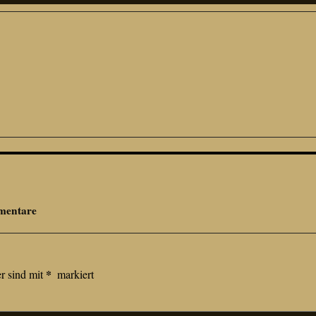
mentare
*
er sind mit
markiert