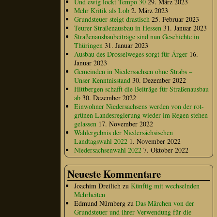
Und ewig lockt Tempo 30
29. März 2023
Mehr Kritik als Lob
2. März 2023
Grundsteuer steigt drastisch
25. Februar 2023
Teurer Straßenausbau in Hessen
31. Januar 2023
Straßenausbaubeiträge sind nun Geschichte in
Thüringen
31. Januar 2023
Ausbau des Drosselweges sorgt für Ärger
16.
Januar 2023
Gemeinden in Niedersachsen ohne Strabs –
Unser Kenntnisstand
30. Dezember 2022
Hittbergen schafft die Beiträge für Straßenausbau
ab
30. Dezember 2022
Einwohner Niedersachsens werden von der rot-
grünen Landesregierung wieder im Regen stehen
gelassen
17. November 2022
Wahlergebnis der Niedersächsischen
Landtagswahl 2022
1. November 2022
Niedersachsenwahl 2022
7. Oktober 2022
Neueste Kommentare
Joachim Dreilich
zu
Künftig mit wechselnden
Mehrheiten
Edmund Nürnberg
zu
Das Märchen von der
Grundsteuer und ihrer Verwendung für die