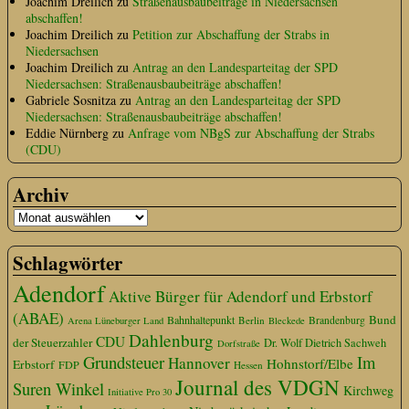
Joachim Dreilich
zu
Straßenausbaubeiträge in Niedersachsen
abschaffen!
Joachim Dreilich
zu
Petition zur Abschaffung der Strabs in
Niedersachsen
Joachim Dreilich
zu
Antrag an den Landesparteitag der SPD
Niedersachsen: Straßenausbaubeiträge abschaffen!
Gabriele Sosnitza
zu
Antrag an den Landesparteitag der SPD
Niedersachsen: Straßenausbaubeiträge abschaffen!
Eddie Nürnberg
zu
Anfrage vom NBgS zur Abschaffung der Strabs
(CDU)
Archiv
Schlagwörter
Adendorf
Aktive Bürger für Adendorf und Erbstorf
(ABAE)
Bund
Bahnhaltepunkt
Berlin
Brandenburg
Arena Lüneburger Land
Bleckede
Dahlenburg
CDU
der Steuerzahler
Dr. Wolf Dietrich Sachweh
Dorfstraße
Grundsteuer
Im
Hannover
Hohnstorf/Elbe
Erbstorf
FDP
Hessen
Journal des VDGN
Suren Winkel
Kirchweg
Initiative Pro 30