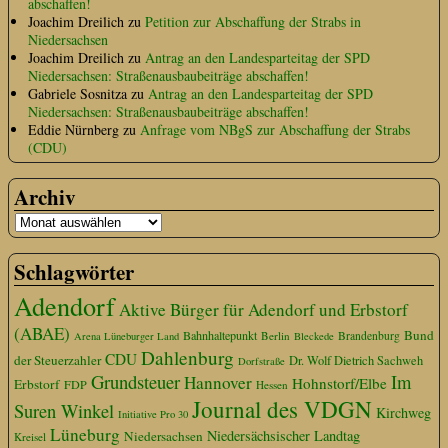
abschaffen!
Joachim Dreilich
zu
Petition zur Abschaffung der Strabs in
Niedersachsen
Joachim Dreilich
zu
Antrag an den Landesparteitag der SPD
Niedersachsen: Straßenausbaubeiträge abschaffen!
Gabriele Sosnitza
zu
Antrag an den Landesparteitag der SPD
Niedersachsen: Straßenausbaubeiträge abschaffen!
Eddie Nürnberg
zu
Anfrage vom NBgS zur Abschaffung der Strabs
(CDU)
Archiv
Schlagwörter
Adendorf
Aktive Bürger für Adendorf und Erbstorf
(ABAE)
Bund
Bahnhaltepunkt
Berlin
Brandenburg
Arena Lüneburger Land
Bleckede
Dahlenburg
CDU
der Steuerzahler
Dr. Wolf Dietrich Sachweh
Dorfstraße
Grundsteuer
Im
Hannover
Hohnstorf/Elbe
Erbstorf
FDP
Hessen
Journal des VDGN
Suren Winkel
Kirchweg
Initiative Pro 30
Lüneburg
Niedersächsischer Landtag
Niedersachsen
Kreisel