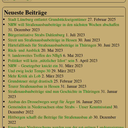
Neueste Beiträge
Stadt Lüneburg entlastet Grundstückseigentümer
27. Februar 2025
NRW will Straßenausbaubeiträge in den nächsten Wochen abschaffen
31. Dezember 2023
Bürgerinitiative Strabs Dahlenburg
1. Juli 2023
Streit um Straßenausbaubeiträge in Hessen
30. Juni 2023
Härtefallfonds für Straßenausbaubeiträge in Thüringen
30. Juni 2023
Rück- und Ausblick
20. Mai 2023
9. landesweites Treffen des NBgS
6. Mai 2023
Politiker will kein „nützlicher Idiot“ sein
5. April 2023
NRW – Gesetzgeber knickt ein
31. März 2023
Und ewig lockt Tempo 30
29. März 2023
Mehr Kritik als Lob
2. März 2023
Grundsteuer steigt drastisch
25. Februar 2023
Teurer Straßenausbau in Hessen
31. Januar 2023
Straßenausbaubeiträge sind nun Geschichte in Thüringen
31. Januar
2023
Ausbau des Drosselweges sorgt für Ärger
16. Januar 2023
Gemeinden in Niedersachsen ohne Strabs – Unser Kenntnisstand
30.
Dezember 2022
Hittbergen schafft die Beiträge für Straßenausbau ab
30. Dezember
2022
Einwohner Niedersachsens werden von der rot-grünen Landesregierung