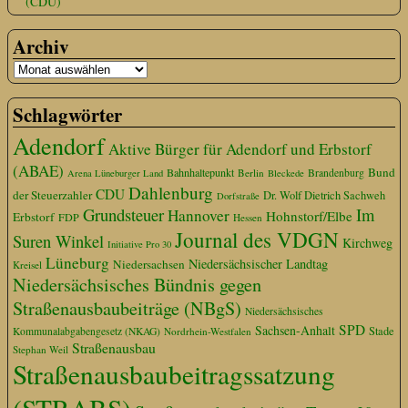
(CDU)
Archiv
Schlagwörter
Adendorf
Aktive Bürger für Adendorf und Erbstorf
(ABAE)
Bund
Bahnhaltepunkt
Berlin
Brandenburg
Arena Lüneburger Land
Bleckede
Dahlenburg
CDU
der Steuerzahler
Dr. Wolf Dietrich Sachweh
Dorfstraße
Grundsteuer
Im
Hannover
Hohnstorf/Elbe
Erbstorf
FDP
Hessen
Journal des VDGN
Suren Winkel
Kirchweg
Initiative Pro 30
Lüneburg
Niedersächsischer Landtag
Niedersachsen
Kreisel
Niedersächsisches Bündnis gegen
Straßenausbaubeiträge (NBgS)
Niedersächsisches
SPD
Sachsen-Anhalt
Stade
Kommunalabgabengesetz (NKAG)
Nordrhein-Westfalen
Straßenausbau
Stephan Weil
Straßenausbaubeitragssatzung