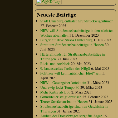
Neueste Beiträge
Stadt Lüneburg entlastet Grundstückseigentümer
27. Februar 2025
NRW will Straßenausbaubeiträge in den nächsten
Wochen abschaffen
31. Dezember 2023
Bürgerinitiative Strabs Dahlenburg
1. Juli 2023
Streit um Straßenausbaubeiträge in Hessen
30.
Juni 2023
Härtefallfonds für Straßenausbaubeiträge in
Thüringen
30. Juni 2023
Rück- und Ausblick
20. Mai 2023
9. landesweites Treffen des NBgS
6. Mai 2023
Politiker will kein „nützlicher Idiot“ sein
5.
April 2023
NRW – Gesetzgeber knickt ein
31. März 2023
Und ewig lockt Tempo 30
29. März 2023
Mehr Kritik als Lob
2. März 2023
Grundsteuer steigt drastisch
25. Februar 2023
Teurer Straßenausbau in Hessen
31. Januar 2023
Straßenausbaubeiträge sind nun Geschichte in
Thüringen
31. Januar 2023
Ausbau des Drosselweges sorgt für Ärger
16.