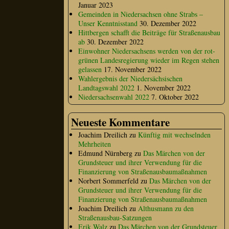
Januar 2023
Gemeinden in Niedersachsen ohne Strabs –
Unser Kenntnisstand
30. Dezember 2022
Hittbergen schafft die Beiträge für Straßenausbau
ab
30. Dezember 2022
Einwohner Niedersachsens werden von der rot-
grünen Landesregierung wieder im Regen stehen
gelassen
17. November 2022
Wahlergebnis der Niedersächsischen
Landtagswahl 2022
1. November 2022
Niedersachsenwahl 2022
7. Oktober 2022
Neueste Kommentare
Joachim Dreilich
zu
Künftig mit wechselnden
Mehrheiten
Edmund Nürnberg
zu
Das Märchen von der
Grundsteuer und ihrer Verwendung für die
Finanzierung von Straßenausbaumaßnahmen
Norbert Sommerfeld
zu
Das Märchen von der
Grundsteuer und ihrer Verwendung für die
Finanzierung von Straßenausbaumaßnahmen
Joachim Dreilich
zu
Althusmann zu den
Straßenausbau-Satzungen
Erik Walz
zu
Das Märchen von der Grundsteuer