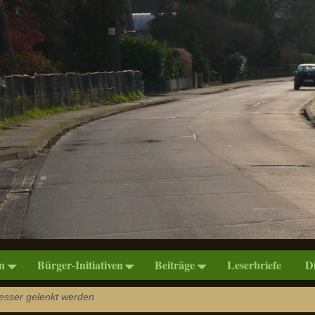
n
Bürger-Initiativen
Beiträge
Leserbriefe
D
esser gelenkt werden