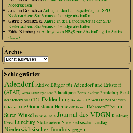
Niedersachsen
Joachim Dreilich
zu
Antrag an den Landesparteitag der SPD
Niedersachsen: Straßenausbaubeiträge abschaffen!
Gabriele Sosnitza
zu
Antrag an den Landesparteitag der SPD
Niedersachsen: Straßenausbaubeiträge abschaffen!
Eddie Nürnberg
zu
Anfrage vom NBgS zur Abschaffung der Strabs
(CDU)
Archiv
Schlagwörter
Adendorf
Aktive Bürger für Adendorf und Erbstorf
(ABAE)
Bund
Bahnhaltepunkt
Berlin
Brandenburg
Arena Lüneburger Land
Bleckede
Dahlenburg
CDU
der Steuerzahler
Dr. Wolf Dietrich Sachweh
Dorfstraße
Grundsteuer
Im
Hannover
Hohnstorf/Elbe
Erbstorf
FDP
Hessen
Journal des VDGN
Suren Winkel
Kirchweg
Initiative Pro 30
Lüneburg
Niedersächsischer Landtag
Niedersachsen
Kreisel
Niedersächsisches Bündnis gegen