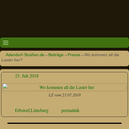
Adendorf-Straßen.de
→
Beiträge
→
Presse
→
Wo kommen all die
Laster her?
23. Juli 2018
LZ vom 23.07.2018
Erbstorf
,
Lüneburg
permalink