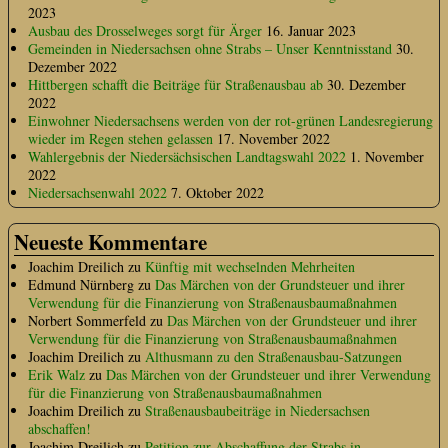
2023
Ausbau des Drosselweges sorgt für Ärger
16. Januar 2023
Gemeinden in Niedersachsen ohne Strabs – Unser Kenntnisstand
30.
Dezember 2022
Hittbergen schafft die Beiträge für Straßenausbau ab
30. Dezember
2022
Einwohner Niedersachsens werden von der rot-grünen Landesregierung
wieder im Regen stehen gelassen
17. November 2022
Wahlergebnis der Niedersächsischen Landtagswahl 2022
1. November
2022
Niedersachsenwahl 2022
7. Oktober 2022
Neueste Kommentare
Joachim Dreilich
zu
Künftig mit wechselnden Mehrheiten
Edmund Nürnberg
zu
Das Märchen von der Grundsteuer und ihrer
Verwendung für die Finanzierung von Straßenausbaumaßnahmen
Norbert Sommerfeld
zu
Das Märchen von der Grundsteuer und ihrer
Verwendung für die Finanzierung von Straßenausbaumaßnahmen
Joachim Dreilich
zu
Althusmann zu den Straßenausbau-Satzungen
Erik Walz
zu
Das Märchen von der Grundsteuer und ihrer Verwendung
für die Finanzierung von Straßenausbaumaßnahmen
Joachim Dreilich
zu
Straßenausbaubeiträge in Niedersachsen
abschaffen!
Joachim Dreilich
zu
Petition zur Abschaffung der Strabs in