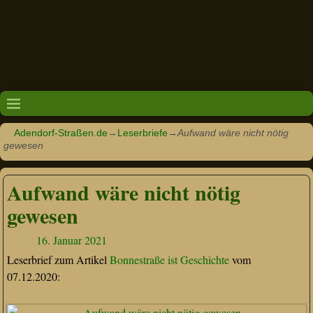
Adendorf-Straßen.de
→
Leserbriefe
→
Aufwand wäre nicht nötig
gewesen
Aufwand wäre nicht nötig
gewesen
16. Januar 2021
Leserbrief zum Artikel
Bonnestraße ist Geschichte
vom
07.12.2020: