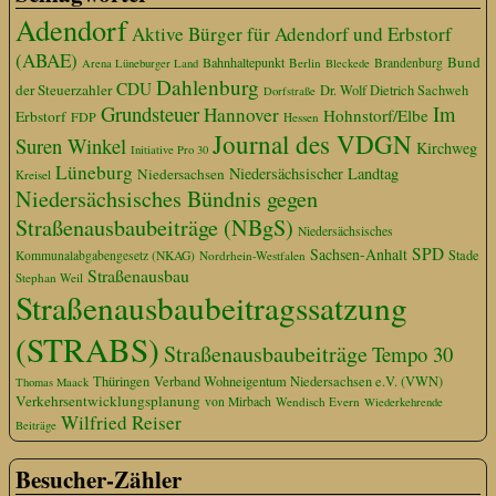
Adendorf
Aktive Bürger für Adendorf und Erbstorf
(ABAE)
Bund
Bahnhaltepunkt
Berlin
Brandenburg
Arena Lüneburger Land
Bleckede
Dahlenburg
CDU
der Steuerzahler
Dr. Wolf Dietrich Sachweh
Dorfstraße
Grundsteuer
Im
Hannover
Hohnstorf/Elbe
Erbstorf
FDP
Hessen
Journal des VDGN
Suren Winkel
Kirchweg
Initiative Pro 30
Lüneburg
Niedersächsischer Landtag
Niedersachsen
Kreisel
Niedersächsisches Bündnis gegen
Straßenausbaubeiträge (NBgS)
Niedersächsisches
SPD
Sachsen-Anhalt
Stade
Kommunalabgabengesetz (NKAG)
Nordrhein-Westfalen
Straßenausbau
Stephan Weil
Straßenausbaubeitragssatzung
(STRABS)
Straßenausbaubeiträge
Tempo 30
Thüringen
Verband Wohneigentum Niedersachsen e.V. (VWN)
Thomas Maack
Verkehrsentwicklungsplanung
von Mirbach
Wendisch Evern
Wiederkehrende
Wilfried Reiser
Beiträge
Besucher-Zähler